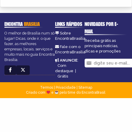
ENCONTRA
BRASILIA
LINKS RÁPIDOS
NOVIDADES POR E-
MAIL
O melhor de Brasília num só
Sobre
lugar! Dicas, onde ir, o que
EncontraBrasilia
Receba grátis as
fazer, as melhores
principais notícias,
Fale com o
empresas, locais, serviços e
dicas e promoções
EncontraBrasilia
muito mais no guia Encontra
Brasília.
ANUNCIE
:
Com
destaque
|
Grátis
Termos
|
Privacidade
|
Sitemap
Criado com
e
pelo time do EncontraBrasil