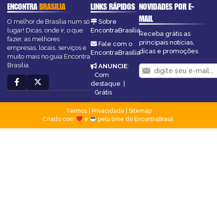
ENCONTRA
BRASILIA
LINKS RÁPIDOS
NOVIDADES POR E-
MAIL
O melhor de Brasília num só
Sobre
lugar! Dicas, onde ir, o que
EncontraBrasilia
Receba grátis as
fazer, as melhores
principais notícias,
Fale com o
empresas, locais, serviços e
dicas e promoções
EncontraBrasilia
muito mais no guia Encontra
Brasília.
ANUNCIE
:
Com
destaque
|
Grátis
Termos
|
Privacidade
|
Sitemap
Criado com
e
pelo time do EncontraBrasil