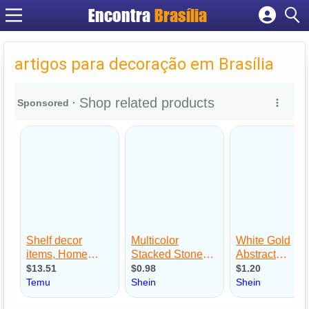
Encontra
Brasília
Cadastrar empresa
Fazer login
artigos para decoração em Brasília
Criar conta