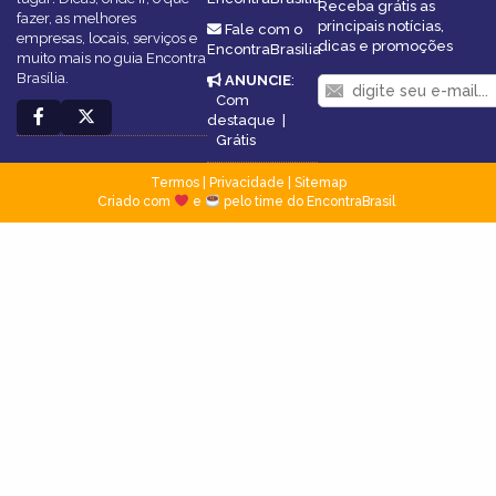
Receba grátis as
fazer, as melhores
principais notícias,
Fale com o
empresas, locais, serviços e
dicas e promoções
EncontraBrasilia
muito mais no guia Encontra
Brasília.
ANUNCIE
:
Com
destaque
|
Grátis
Termos
|
Privacidade
|
Sitemap
Criado com
e
pelo time do EncontraBrasil