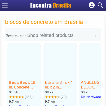
Encontra
Brasília
Cadastrar empresa
Fazer login
blocos de concreto em Brasília
Criar conta