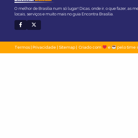
O melhor de Brasília num só lugar! Dicas, onde ir, o que fazer, as 
locais, serviços e muito mais no guia Encontra Brasília.
Termos
|
Privacidade
|
Sitemap
Criado com
e
pelo time 