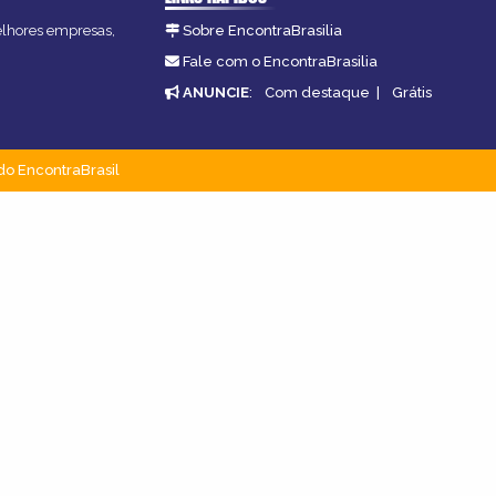
melhores empresas,
Sobre EncontraBrasilia
Fale com o EncontraBrasilia
ANUNCIE
:
Com destaque
|
Grátis
do EncontraBrasil