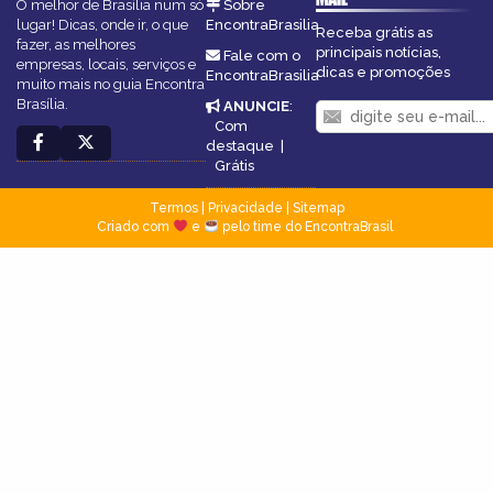
O melhor de Brasília num só
Sobre
lugar! Dicas, onde ir, o que
EncontraBrasilia
Receba grátis as
fazer, as melhores
principais notícias,
Fale com o
empresas, locais, serviços e
dicas e promoções
EncontraBrasilia
muito mais no guia Encontra
Brasília.
ANUNCIE
:
Com
destaque
|
Grátis
Termos
|
Privacidade
|
Sitemap
Criado com
e
pelo time do EncontraBrasil