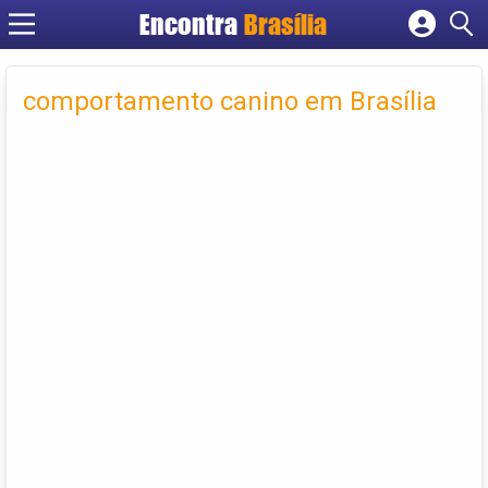
Encontra
Brasília
Cadastrar empresa
Fazer login
comportamento canino em Brasília
Criar conta