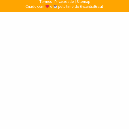
Termos
|
Privacidade
|
Sitemap
Criado com
e
pelo time do EncontraBrasil