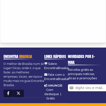
ENCONTRA
BRASILIA
LINKS RÁPIDOS
NOVIDADES POR E-
MAIL
O melhor de Brasília num só
Sobre
lugar! Dicas, onde ir, o que
EncontraBrasilia
Receba grátis as
fazer, as melhores
principais notícias,
Fale com o
empresas, locais, serviços e
dicas e promoções
EncontraBrasilia
muito mais no guia Encontra
Brasília.
ANUNCIE
:
Com
destaque
|
Grátis