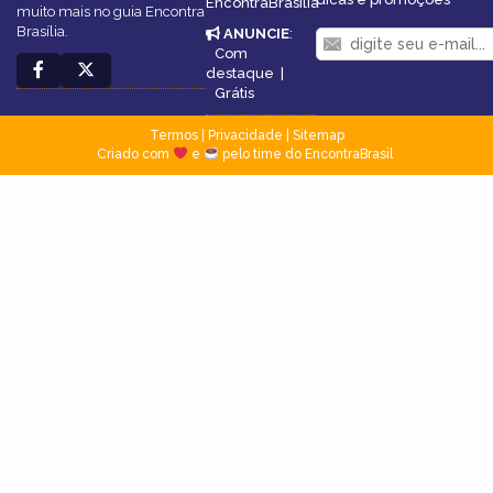
EncontraBrasilia
muito mais no guia Encontra
Brasília.
ANUNCIE
:
Com
destaque
|
Grátis
Termos
|
Privacidade
|
Sitemap
Criado com
e
pelo time do EncontraBrasil