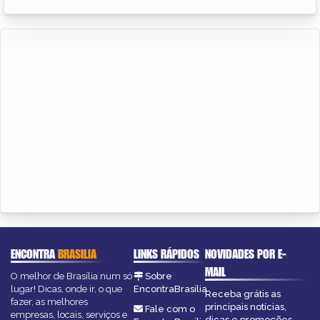
ENCONTRA
BRASILIA
LINKS RÁPIDOS
NOVIDADES POR E-
MAIL
O melhor de Brasília num só
Sobre
lugar! Dicas, onde ir, o que
EncontraBrasilia
Receba grátis as
fazer, as melhores
principais notícias,
Fale com o
empresas, locais, serviços e
dicas e promoções