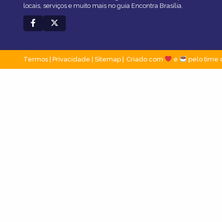
locais, serviços e muito mais no guia Encontra Brasília.
Termos
|
Privacidade
|
Sitemap
Criado com
e
pelo time 