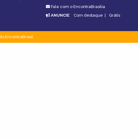
Fale com o EncontraBrasilia
ANUNCIE
:
Com destaque
|
Grátis
do EncontraBrasil