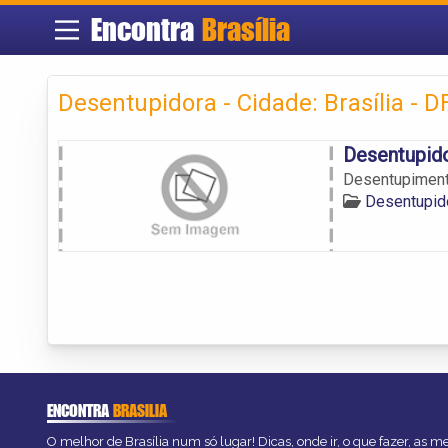
Encontra
Brasília
Desentupidora - Cidade: Brasília - D
Desentupid
Desentupiment
Desentupido
ENCONTRA
BRASILIA
O melhor de Brasília num só lugar! Dicas, onde ir, o que fazer, as 