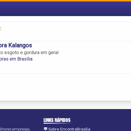
F
ora Kalangos
o esgoto e gordura em geral.
ras em Brasília
LINKS RÁPIDOS
melhores empresas,
Sobre EncontraBrasilia