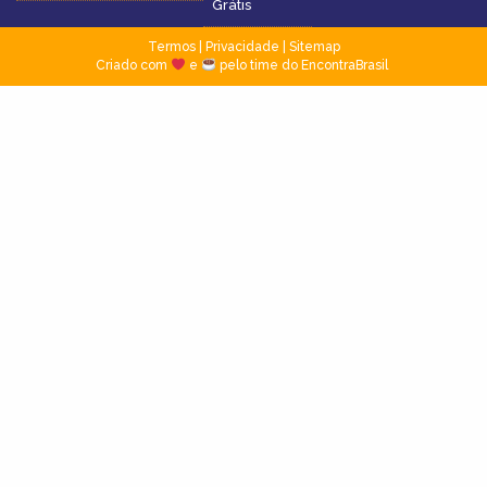
Grátis
Termos
|
Privacidade
|
Sitemap
Criado com
e
pelo time do EncontraBrasil