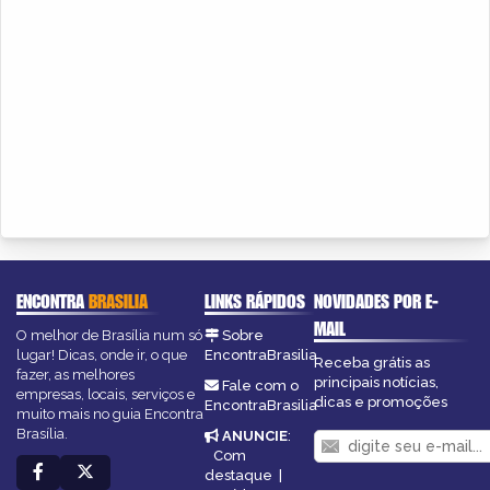
ENCONTRA
BRASILIA
LINKS RÁPIDOS
NOVIDADES POR E-
MAIL
O melhor de Brasília num só
Sobre
lugar! Dicas, onde ir, o que
EncontraBrasilia
Receba grátis as
fazer, as melhores
principais notícias,
Fale com o
empresas, locais, serviços e
dicas e promoções
EncontraBrasilia
muito mais no guia Encontra
Brasília.
ANUNCIE
:
Com
destaque
|