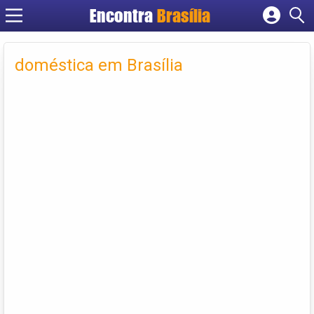
Encontra
Brasília
Cadastrar empresa
Fazer login
doméstica em Brasília
Criar conta