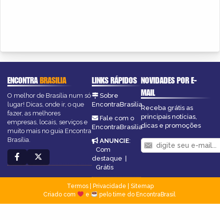
ENCONTRA
BRASILIA
LINKS RÁPIDOS
NOVIDADES POR E-
MAIL
O melhor de Brasília num só
Sobre
lugar! Dicas, onde ir, o que
EncontraBrasilia
Receba grátis as
fazer, as melhores
principais notícias,
Fale com o
empresas, locais, serviços e
dicas e promoções
EncontraBrasilia
muito mais no guia Encontra
Brasília.
ANUNCIE
:
Com
destaque
|
Grátis
Termos
|
Privacidade
|
Sitemap
Criado com
e
pelo time do EncontraBrasil