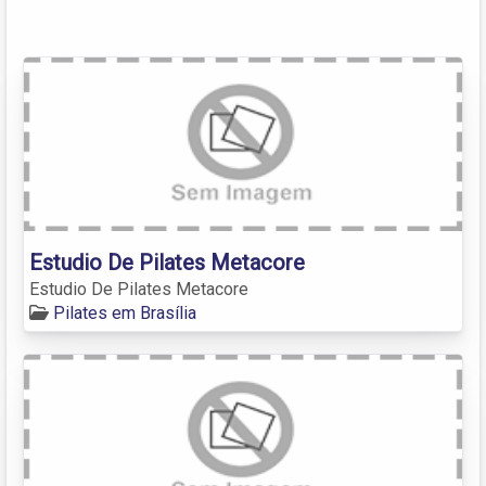
Estudio De Pilates Metacore
Estudio De Pilates Metacore
Pilates em Brasília