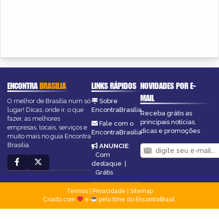
ENCONTRA
BRASILIA
LINKS RÁPIDOS
NOVIDADES POR E-
MAIL
O melhor de Brasília num só
Sobre
lugar! Dicas, onde ir, o que
EncontraBrasilia
Receba grátis as
fazer, as melhores
principais notícias,
Fale com o
empresas, locais, serviços e
dicas e promoções
EncontraBrasilia
muito mais no guia Encontra
Brasília.
ANUNCIE
:
Com
destaque
|
Grátis
Termos
|
Privacidade
|
Sitemap
Criado com
e
pelo time do EncontraBrasil