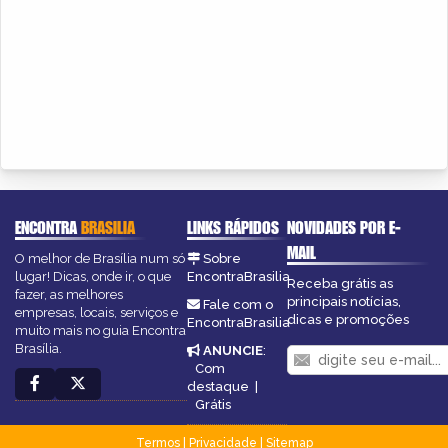
ENCONTRA
BRASILIA
LINKS RÁPIDOS
NOVIDADES POR E-
MAIL
O melhor de Brasília num só
Sobre
lugar! Dicas, onde ir, o que
EncontraBrasilia
Receba grátis as
fazer, as melhores
principais notícias,
Fale com o
empresas, locais, serviços e
dicas e promoções
EncontraBrasilia
muito mais no guia Encontra
Brasília.
ANUNCIE
:
Com
destaque
|
Grátis
Termos
|
Privacidade
|
Sitemap