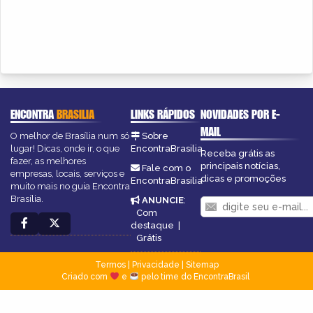
ENCONTRA
BRASILIA
LINKS RÁPIDOS
NOVIDADES POR E-
MAIL
O melhor de Brasília num só
Sobre
lugar! Dicas, onde ir, o que
EncontraBrasilia
Receba grátis as
fazer, as melhores
principais notícias,
Fale com o
empresas, locais, serviços e
dicas e promoções
EncontraBrasilia
muito mais no guia Encontra
Brasília.
ANUNCIE
:
Com
destaque
|
Grátis
Termos
|
Privacidade
|
Sitemap
Criado com
e
pelo time do EncontraBrasil