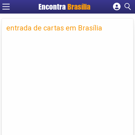
Encontra
Brasília
Cadastrar empresa
Fazer login
entrada de cartas em Brasília
Criar conta