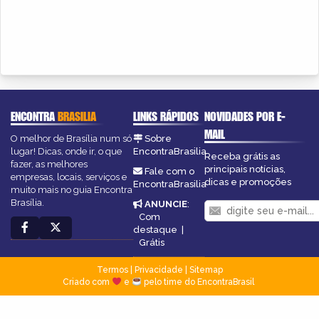
ENCONTRA
BRASILIA
LINKS RÁPIDOS
NOVIDADES POR E-
MAIL
O melhor de Brasília num só
Sobre
lugar! Dicas, onde ir, o que
EncontraBrasilia
Receba grátis as
fazer, as melhores
principais notícias,
Fale com o
empresas, locais, serviços e
dicas e promoções
EncontraBrasilia
muito mais no guia Encontra
Brasília.
ANUNCIE
:
Com
destaque
|
Grátis
Termos
|
Privacidade
|
Sitemap
Criado com
e
pelo time do EncontraBrasil