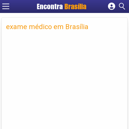
Encontra
Brasília
Cadastrar empresa
Fazer login
exame médico em Brasília
Criar conta