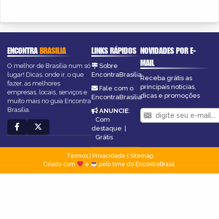
ENCONTRA
BRASILIA
LINKS RÁPIDOS
NOVIDADES POR E-
MAIL
O melhor de Brasília num só
Sobre
lugar! Dicas, onde ir, o que
EncontraBrasilia
Receba grátis as
fazer, as melhores
principais notícias,
Fale com o
empresas, locais, serviços e
dicas e promoções
EncontraBrasilia
muito mais no guia Encontra
Brasília.
ANUNCIE
:
Com
destaque
|
Grátis
Termos
|
Privacidade
|
Sitemap
Criado com
e
pelo time do EncontraBrasil