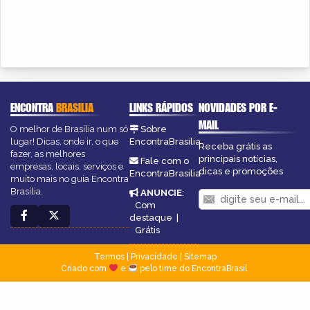
ENCONTRA
BRASILIA
LINKS RÁPIDOS
NOVIDADES POR E-
MAIL
O melhor de Brasília num só
Sobre
lugar! Dicas, onde ir, o que
EncontraBrasilia
Receba grátis as
fazer, as melhores
principais notícias,
Fale com o
empresas, locais, serviços e
dicas e promoções
EncontraBrasilia
muito mais no guia Encontra
Brasília.
ANUNCIE
:
Com
destaque
|
Grátis
Termos
|
Privacidade
|
Sitemap
Criado com
e
pelo time do EncontraBrasil