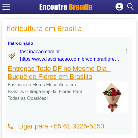
Encontra
Brasília
Cadastrar empresa
Fazer login
floricultura em Brasília
Criar conta