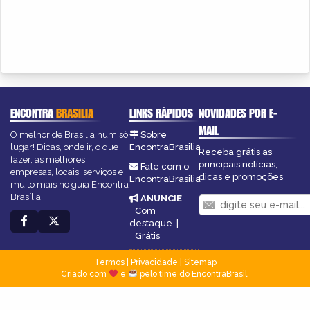
ENCONTRA
BRASILIA
LINKS RÁPIDOS
NOVIDADES POR E-
MAIL
O melhor de Brasília num só
Sobre
lugar! Dicas, onde ir, o que
EncontraBrasilia
Receba grátis as
fazer, as melhores
principais notícias,
Fale com o
empresas, locais, serviços e
dicas e promoções
EncontraBrasilia
muito mais no guia Encontra
Brasília.
ANUNCIE
:
Com
destaque
|
Grátis
Termos
|
Privacidade
|
Sitemap
Criado com
e
pelo time do EncontraBrasil