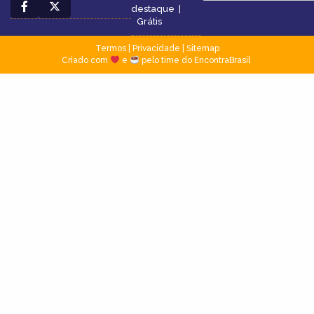
destaque
|
Grátis
Termos
|
Privacidade
|
Sitemap
Criado com
e
pelo time do EncontraBrasil