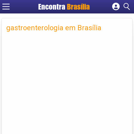
Encontra
Brasília
Cadastrar empresa
Fazer login
gastroenterologia em Brasília
Criar conta