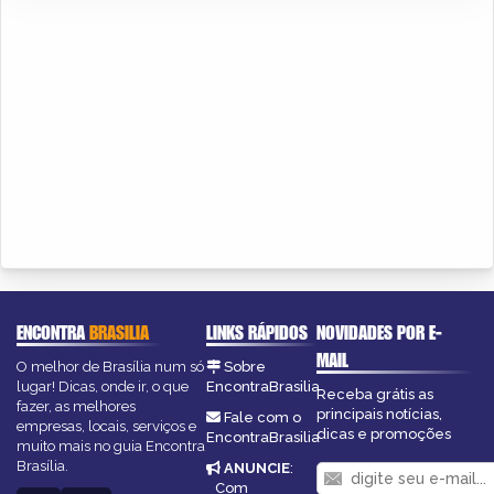
ENCONTRA
BRASILIA
LINKS RÁPIDOS
NOVIDADES POR E-
MAIL
O melhor de Brasília num só
Sobre
lugar! Dicas, onde ir, o que
EncontraBrasilia
Receba grátis as
fazer, as melhores
principais notícias,
Fale com o
empresas, locais, serviços e
dicas e promoções
EncontraBrasilia
muito mais no guia Encontra
Brasília.
ANUNCIE
:
Com