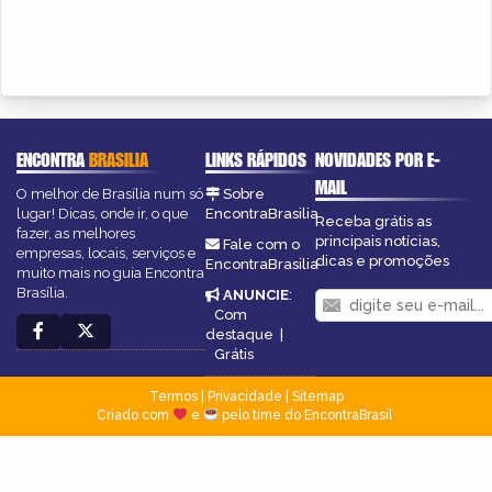
ENCONTRA
BRASILIA
LINKS RÁPIDOS
NOVIDADES POR E-
MAIL
O melhor de Brasília num só
Sobre
lugar! Dicas, onde ir, o que
EncontraBrasilia
Receba grátis as
fazer, as melhores
principais notícias,
Fale com o
empresas, locais, serviços e
dicas e promoções
EncontraBrasilia
muito mais no guia Encontra
Brasília.
ANUNCIE
:
Com
destaque
|
Grátis
Termos
|
Privacidade
|
Sitemap
Criado com
e
pelo time do EncontraBrasil