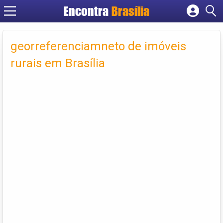
Encontra
Brasília
Cadastrar empresa
Fazer login
georreferenciamneto de imóveis
Criar conta
rurais em Brasília