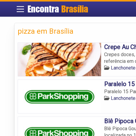
Encontra
Brasília
pizza em Brasília
Crepe Au C
Crepes doces, 
referência em 
Lanchonetes
Paralelo 15
Paralelo 15 Pa
Lanchonetes
Blê Pipoca
Blê Pipoca Go
localizada no 1