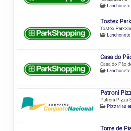
Lanchonetes
Tostex Par
Tostex ParkSho
Lanchonetes
Casa do Pã
Casa do Pão de
Lanchonetes
Patroni Piz
Patroni Pizza 
Pizzarias e
Torre de Pi