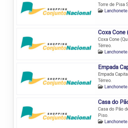
Torre de Pisa 
Lanchonetes
Coxa Cone 
Coxa Cone (Qui
Térreo.
Lanchonetes
Empada Capi
Empada Capital
Térreo.
Lanchonetes
Casa do Pão
Casa do Pão de
Piso.
Lanchonetes