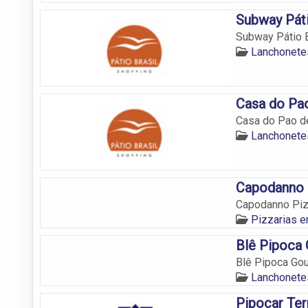
Subway Páti
Subway Pátio B
Lanchonetes
Casa do Pao
Casa do Pao de
Lanchonetes
Capodanno 
Capodanno Pizz
Pizzarias e
Blê Pipoca
Blê Pipoca Gou
Lanchonetes
Pipocar Te