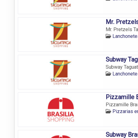
Mr. Pretzel
Mr. Pretzels T
Lanchonetes
Subway Tag
Subway Taguati
Lanchonetes
Pizzamille 
Pizzamille Bras
Pizzarias e
Subway Bras