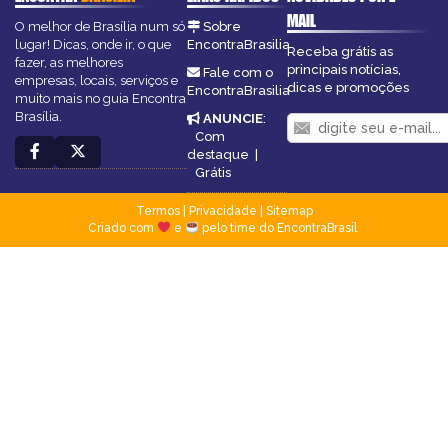
MAIL
O melhor de Brasília num só
Sobre
lugar! Dicas, onde ir, o que
EncontraBrasilia
Receba grátis as
fazer, as melhores
principais notícias,
Fale com o
empresas, locais, serviços e
dicas e promoções
EncontraBrasilia
muito mais no guia Encontra
Brasília.
ANUNCIE
:
Com
destaque
|
Grátis
Termos
|
Privacidade
|
Sitemap
Criado com
e
pelo time do EncontraBrasil