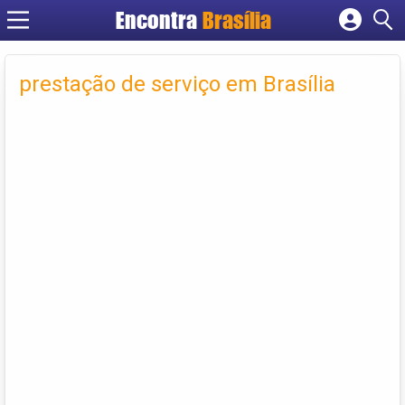
Encontra
Brasília
Cadastrar empresa
Fazer login
prestação de serviço em Brasília
Criar conta