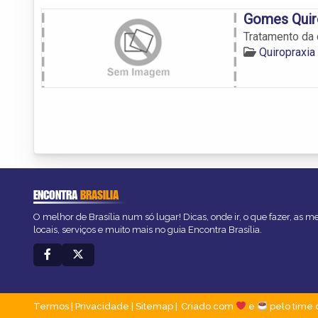
Gomes Quir
Tratamento da 
Quiropraxia
ENCONTRA
BRASILIA
O melhor de Brasília num só lugar! Dicas, onde ir, o que fazer, as 
locais, serviços e muito mais no guia Encontra Brasília.
Termos
|
Privacidade
|
Sitemap
Criado com
e
pelo time 