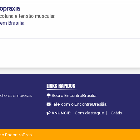
opraxia
coluna e tensão muscular.
 em Brasília
LINKS RÁPIDOS
melhores empresas,
Sobre EncontraBrasilia
Fale com o EncontraBrasilia
ANUNCIE
:
Com destaque
|
Grátis
do EncontraBrasil