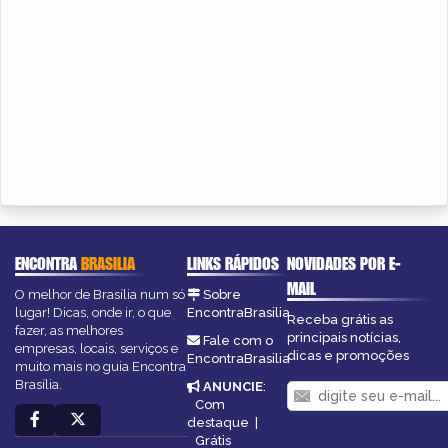
ENCONTRA
BRASILIA
LINKS RÁPIDOS
NOVIDADES POR E-
MAIL
O melhor de Brasília num só
Sobre
lugar! Dicas, onde ir, o que
EncontraBrasilia
Receba grátis as
fazer, as melhores
principais notícias,
Fale com o
empresas, locais, serviços e
dicas e promoções
EncontraBrasilia
muito mais no guia Encontra
Brasília.
ANUNCIE
:
Com
destaque
|
Grátis