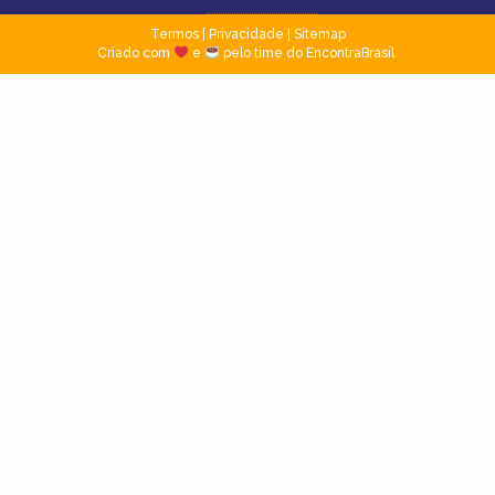
Termos
|
Privacidade
|
Sitemap
Criado com
e
pelo time do EncontraBrasil