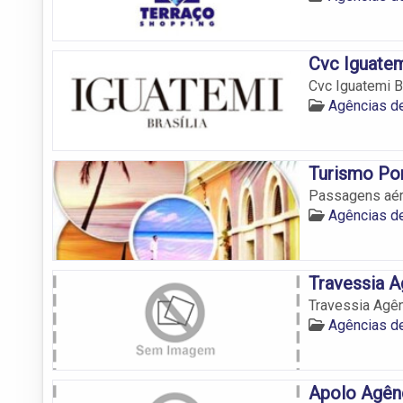
Cvc Iguatem
Cvc Iguatemi Br
Agências de
Turismo Po
Passagens aére
Agências de
Travessia A
Travessia Agên
Agências de
Apolo Agênc