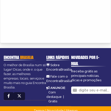
ENCONTRA
BRASILIA
LINKS RÁPIDOS
NOVIDADES POR E-
MAIL
O melhor de Brasília num só
Sobre
lugar! Dicas, onde ir, o que
EncontraBrasilia
Receba grátis as
fazer, as melhores
principais notícias,
Fale com o
empresas, locais, serviços e
dicas e promoções
EncontraBrasilia
muito mais no guia Encontra
Brasília.
ANUNCIE
:
Com
destaque
|
Grátis
Termos
|
Privacidade
|
Sitemap