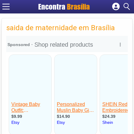
Encontra
Brasília
Cadastrar empresa
Fazer login
saida de maternidade em Brasília
Criar conta