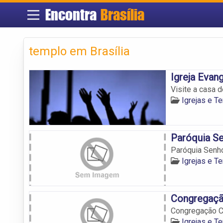
Encontra
Brasília
templo em Brasília
Igreja Evan
Visite a casa d
Igrejas e T
Paróquia S
Paróquia Senh
Igrejas e T
Congregação
Congregação Cr
Igrejas e T