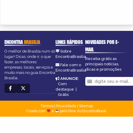
ENCONTRA
BRASILIA
LINKS RÁPIDOS
NOVIDADES POR E-
MAIL
O melhor de Brasília num só
Sobre
lugar! Dicas, onde ir, o que
EncontraBrasilia
Receba grátis as
fazer, as melhores
principais notícias,
Fale com o
empresas, locais, serviços e
dicas e promoções
EncontraBrasilia
muito mais no guia Encontra
Brasília.
ANUNCIE
:
Com
destaque
|
Grátis
Termos
|
Privacidade
|
Sitemap
Criado com
e
pelo time do EncontraBrasil