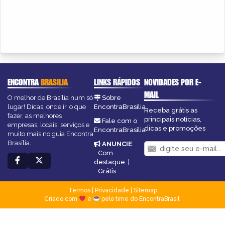
ENCONTRA
BRASILIA
LINKS RÁPIDOS
NOVIDADES POR E-
MAIL
O melhor de Brasília num só
Sobre
lugar! Dicas, onde ir, o que
EncontraBrasilia
Receba grátis as
fazer, as melhores
principais notícias,
Fale com o
empresas, locais, serviços e
dicas e promoções
EncontraBrasilia
muito mais no guia Encontra
Brasília.
ANUNCIE
:
Com
destaque
|
Grátis
Termos
|
Privacidade
|
Sitemap
Criado com
e
pelo time do EncontraBrasil