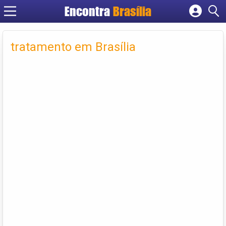
Encontra
Brasília
Cadastrar empresa
Fazer login
tratamento em Brasília
Criar conta