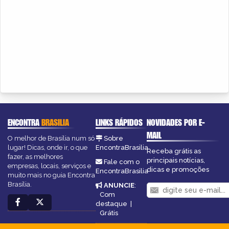
ENCONTRA
BRASILIA
LINKS RÁPIDOS
NOVIDADES POR E-
MAIL
O melhor de Brasília num só
Sobre
lugar! Dicas, onde ir, o que
EncontraBrasilia
Receba grátis as
fazer, as melhores
principais notícias,
Fale com o
empresas, locais, serviços e
dicas e promoções
EncontraBrasilia
muito mais no guia Encontra
Brasília.
ANUNCIE
:
Com
destaque
|
Grátis