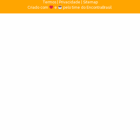
Termos
|
Privacidade
|
Sitemap
Criado com
e
pelo time do EncontraBrasil