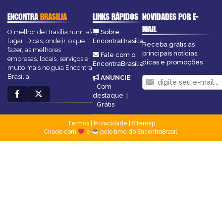
ENCONTRA
BRASILIA
LINKS RÁPIDOS
NOVIDADES POR E-
MAIL
O melhor de Brasília num só
Sobre
lugar! Dicas, onde ir, o que
EncontraBrasilia
Receba grátis as
fazer, as melhores
principais notícias,
Fale com o
empresas, locais, serviços e
dicas e promoções
EncontraBrasilia
muito mais no guia Encontra
Brasília.
ANUNCIE
:
Com
destaque
|
Grátis
Termos
|
Privacidade
|
Sitemap
Criado com
e
pelo time do EncontraBrasil