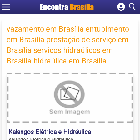
Encontra
Brasília
Cadastrar empresa
Fazer login
vazamento em Brasília entupimento
Criar conta
em Brasília prestação de serviço em
Brasília serviços hidraúlicos em
Brasília hidraúlica em Brasília
Kalangos Elétrica e Hidráulica
Kalangos Elétrica e Hidráulica