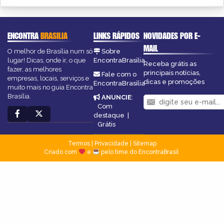
ENCONTRA
BRASILIA
LINKS RÁPIDOS
NOVIDADES POR E-
MAIL
O melhor de Brasília num só
Sobre
lugar! Dicas, onde ir, o que
EncontraBrasilia
Receba grátis as
fazer, as melhores
principais notícias,
Fale com o
empresas, locais, serviços e
dicas e promoções
EncontraBrasilia
muito mais no guia Encontra
Brasília.
ANUNCIE
:
Com
destaque
|
Grátis
Termos
|
Privacidade
|
Sitemap
Criado com
e
pelo time do EncontraBrasil