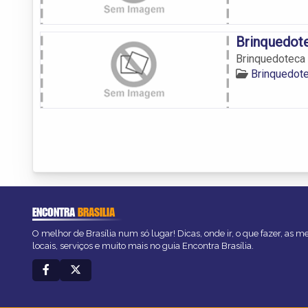
Brinquedot
Brinquedoteca
Brinquedote
ENCONTRA
BRASILIA
O melhor de Brasília num só lugar! Dicas, onde ir, o que fazer, as 
locais, serviços e muito mais no guia Encontra Brasília.