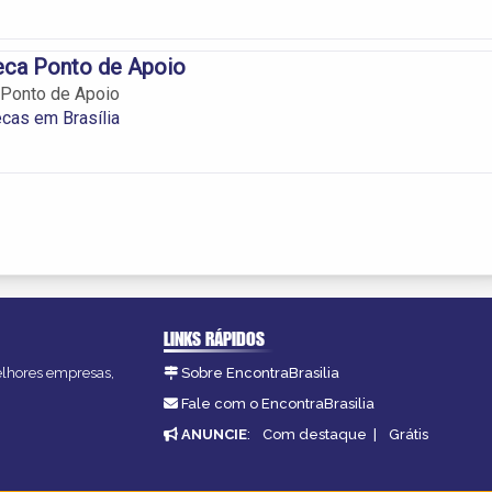
eca Ponto de Apoio
 Ponto de Apoio
cas em Brasília
LINKS RÁPIDOS
melhores empresas,
Sobre EncontraBrasilia
Fale com o EncontraBrasilia
ANUNCIE
:
Com destaque
|
Grátis