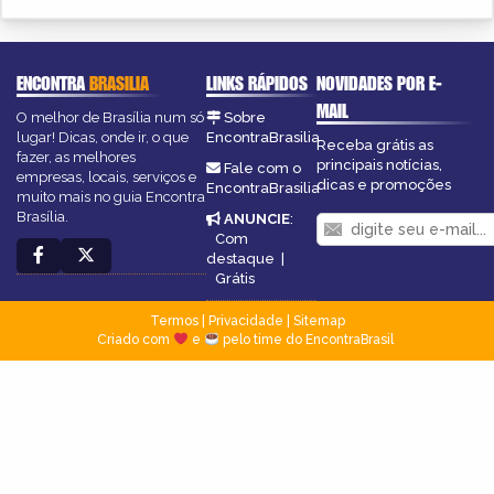
ENCONTRA
BRASILIA
LINKS RÁPIDOS
NOVIDADES POR E-
MAIL
O melhor de Brasília num só
Sobre
lugar! Dicas, onde ir, o que
EncontraBrasilia
Receba grátis as
fazer, as melhores
principais notícias,
Fale com o
empresas, locais, serviços e
dicas e promoções
EncontraBrasilia
muito mais no guia Encontra
Brasília.
ANUNCIE
:
Com
destaque
|
Grátis
Termos
|
Privacidade
|
Sitemap
Criado com
e
pelo time do EncontraBrasil