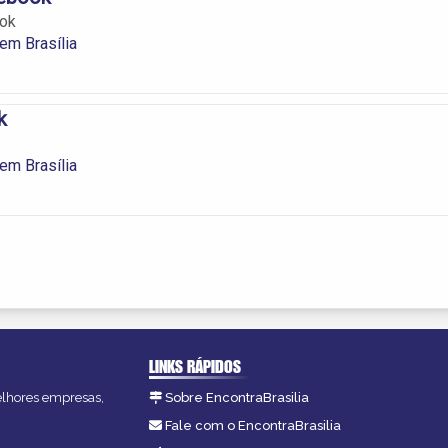
ook
em Brasília
k
em Brasília
LINKS RÁPIDOS
melhores empresas,
Sobre EncontraBrasilia
Fale com o EncontraBrasilia