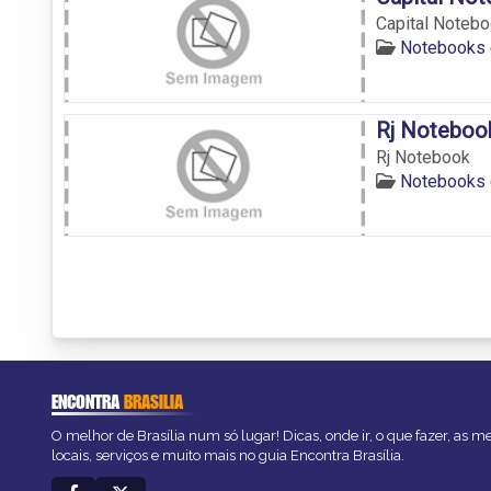
Capital Noteb
Notebooks 
Rj Noteboo
Rj Notebook
Notebooks 
ENCONTRA
BRASILIA
O melhor de Brasília num só lugar! Dicas, onde ir, o que fazer, as 
locais, serviços e muito mais no guia Encontra Brasília.