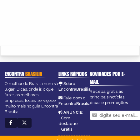
ENCONTRA
BRASILIA
LINKS RÁPIDOS
NOVIDADES POR E-
MAIL
O melhor de Brasília num só
Sobre
lugar! Dicas, onde ir, o que
EncontraBrasilia
Receba grátis as
fazer, as melhores
principais notícias,
Fale com o
empresas, locais, serviços e
dicas e promoções
EncontraBrasilia
muito mais no guia Encontra
Brasília.
ANUNCIE
:
Com
destaque
|
Grátis