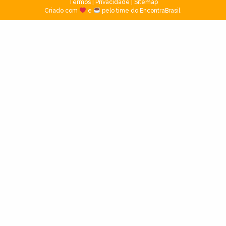
Termos
|
Privacidade
|
Sitemap
Criado com
e
pelo time do EncontraBrasil