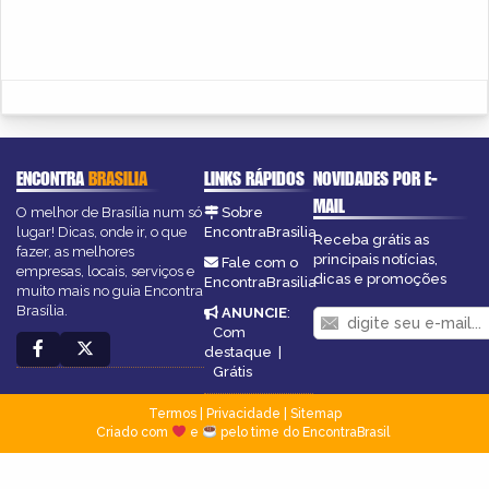
ENCONTRA
BRASILIA
LINKS RÁPIDOS
NOVIDADES POR E-
MAIL
O melhor de Brasília num só
Sobre
lugar! Dicas, onde ir, o que
EncontraBrasilia
Receba grátis as
fazer, as melhores
principais notícias,
Fale com o
empresas, locais, serviços e
dicas e promoções
EncontraBrasilia
muito mais no guia Encontra
Brasília.
ANUNCIE
:
Com
destaque
|
Grátis
Termos
|
Privacidade
|
Sitemap
Criado com
e
pelo time do EncontraBrasil