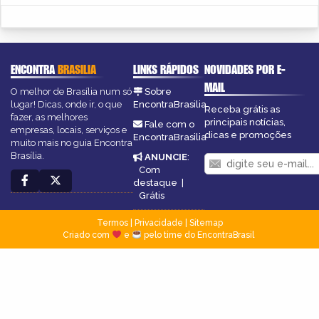
ENCONTRA
BRASILIA
LINKS RÁPIDOS
NOVIDADES POR E-
MAIL
O melhor de Brasília num só
Sobre
lugar! Dicas, onde ir, o que
EncontraBrasilia
Receba grátis as
fazer, as melhores
principais notícias,
Fale com o
empresas, locais, serviços e
dicas e promoções
EncontraBrasilia
muito mais no guia Encontra
Brasília.
ANUNCIE
:
Com
destaque
|
Grátis
Termos
|
Privacidade
|
Sitemap
Criado com
e
pelo time do EncontraBrasil