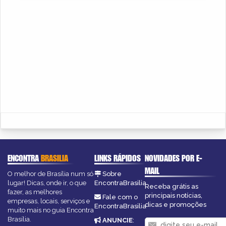
ENCONTRA
BRASILIA
LINKS RÁPIDOS
NOVIDADES POR E-
MAIL
O melhor de Brasília num só
Sobre
lugar! Dicas, onde ir, o que
EncontraBrasilia
Receba grátis as
fazer, as melhores
principais notícias,
Fale com o
empresas, locais, serviços e
dicas e promoções
EncontraBrasilia
muito mais no guia Encontra
Brasília.
ANUNCIE
: