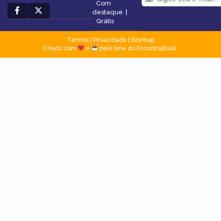
Com
destaque
|
Grátis
Termos
|
Privacidade
|
Sitemap
Criado com
e
pelo time do EncontraBrasil