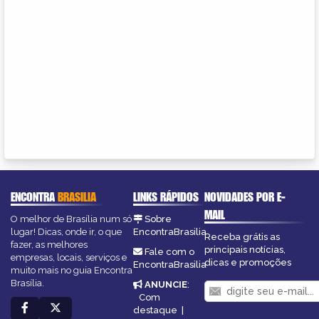
ENCONTRA
BRASILIA
LINKS RÁPIDOS
NOVIDADES POR E-
MAIL
O melhor de Brasília num só
Sobre
lugar! Dicas, onde ir, o que
EncontraBrasilia
Receba grátis as
fazer, as melhores
principais notícias,
Fale com o
empresas, locais, serviços e
dicas e promoções
EncontraBrasilia
muito mais no guia Encontra
Brasília.
ANUNCIE
:
Com
destaque
|