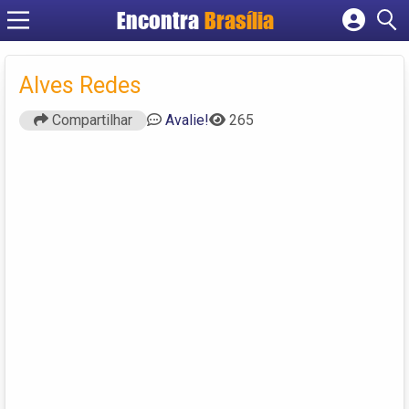
Encontra
Brasília
Cadastrar empresa
Fazer login
Alves Redes
Criar conta
Compartilhar
Avalie!
265