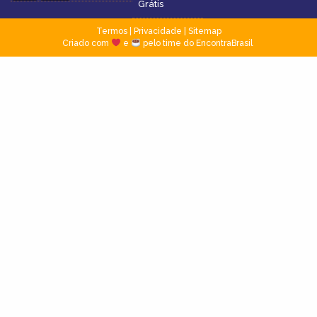
Grátis
Termos
|
Privacidade
|
Sitemap
Criado com
e
pelo time do EncontraBrasil