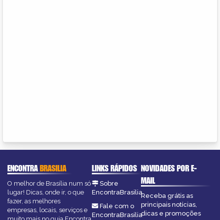
ENCONTRA
BRASILIA
LINKS RÁPIDOS
NOVIDADES POR E-
MAIL
O melhor de Brasília num só
Sobre
lugar! Dicas, onde ir, o que
EncontraBrasilia
Receba grátis as
fazer, as melhores
principais notícias,
Fale com o
empresas, locais, serviços e
dicas e promoções
EncontraBrasilia
muito mais no guia Encontra