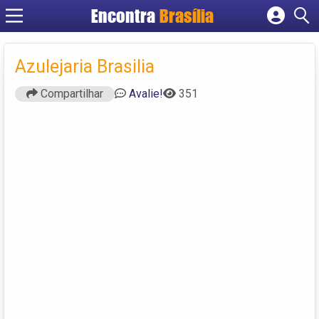
Encontra
Brasília
Cadastrar empresa
Fazer login
Azulejaria Brasilia
Criar conta
Compartilhar
Avalie!
351