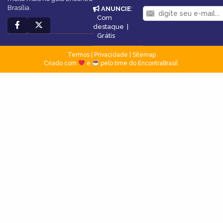
Brasília.
ANUNCIE
:
Com
destaque
|
Grátis
Termos
|
Privacidade
|
Sitemap
Criado com
e
pelo time do EncontraBrasil