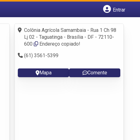
Entrar
Cadastrar empresa
Fazer login
Colônia Agrícola Samambaia - Rua 1 Ch 98
Criar conta
Lj 02 - Taguatinga - Brasília - DF - 72110-
600
Endereço copiado!
(61) 3561-5399
Mapa
Comente