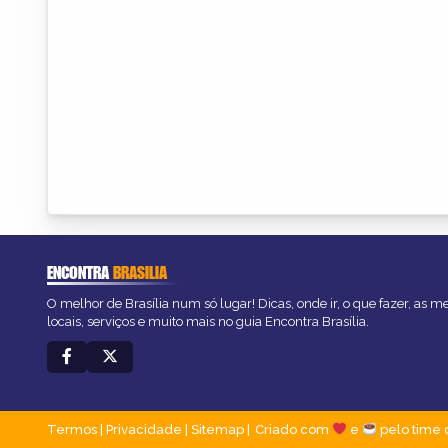
ENCONTRA
BRASILIA
O melhor de Brasília num só lugar! Dicas, onde ir, o que fazer, as 
locais, serviços e muito mais no guia Encontra Brasília.
Termos
|
Privacidade
|
Sitemap
Criado com
e
pelo time 