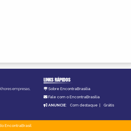
LINKS RÁPIDOS
melhores empresas,
Sobre EncontraBrasilia
Fale com o EncontraBrasilia
ANUNCIE
:
Com destaque
|
Grátis
do EncontraBrasil