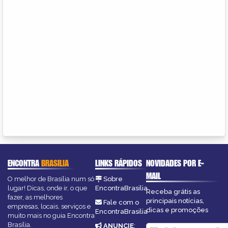
ENCONTRA
BRASILIA
LINKS RÁPIDOS
NOVIDADES POR E-
MAIL
O melhor de Brasília num só
Sobre
lugar! Dicas, onde ir, o que
EncontraBrasilia
Receba grátis as
fazer, as melhores
principais notícias,
Fale com o
empresas, locais, serviços e
dicas e promoções
EncontraBrasilia
muito mais no guia Encontra
Brasília.
ANUNCIE
: