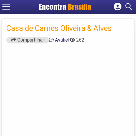
Encontra
Brasília
Cadastrar empresa
Fazer login
Casa de Carnes Oliveira & Alves
Criar conta
Compartilhar
Avalie!
262