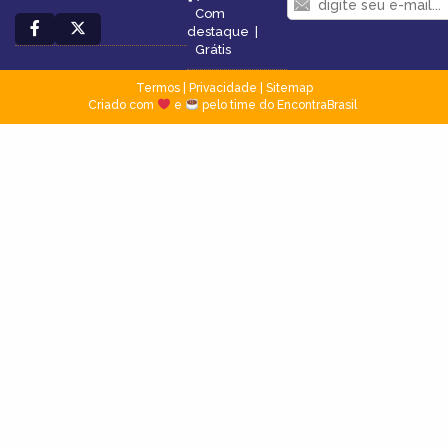
Com
destaque
|
Grátis
Termos
|
Privacidade
|
Sitemap
Criado com
e
pelo time do EncontraBrasil