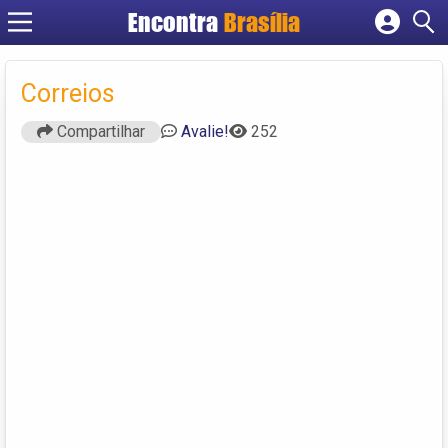
Encontra
Brasília
Cadastrar empresa
Fazer login
Correios
Criar conta
Compartilhar
Avalie!
252