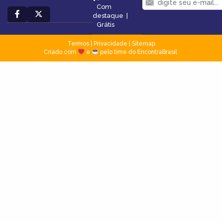
Com
destaque
|
Grátis
Termos
|
Privacidade
|
Sitemap
Criado com
e
pelo time do EncontraBrasil