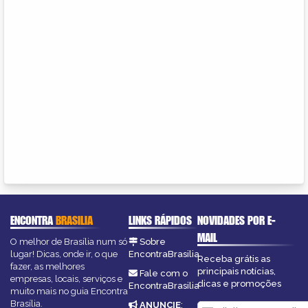
ENCONTRA
BRASILIA
LINKS RÁPIDOS
NOVIDADES POR E-
MAIL
O melhor de Brasília num só
Sobre
lugar! Dicas, onde ir, o que
EncontraBrasilia
Receba grátis as
fazer, as melhores
principais notícias,
Fale com o
empresas, locais, serviços e
dicas e promoções
EncontraBrasilia
muito mais no guia Encontra
Brasília.
ANUNCIE
: