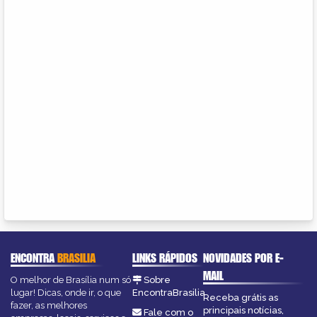
ENCONTRA
BRASILIA
LINKS RÁPIDOS
NOVIDADES POR E-
MAIL
O melhor de Brasília num só
Sobre
lugar! Dicas, onde ir, o que
EncontraBrasilia
Receba grátis as
fazer, as melhores
principais notícias,
Fale com o