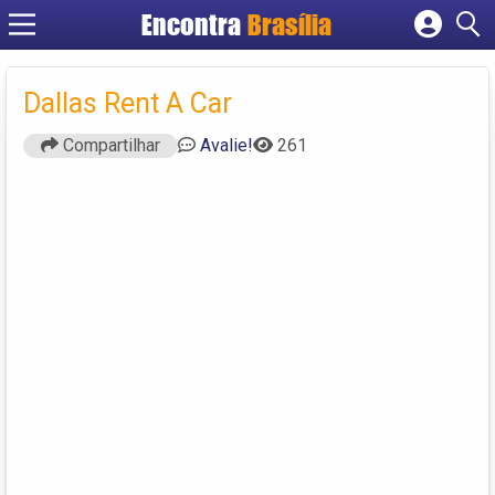
Encontra
Brasília
Cadastrar empresa
Fazer login
Dallas Rent A Car
Criar conta
Compartilhar
Avalie!
261