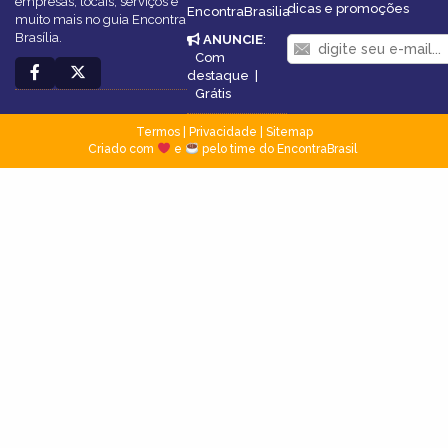
empresas, locais, serviços e
dicas e promoções
EncontraBrasilia
muito mais no guia Encontra
Brasília.
ANUNCIE
:
Com
destaque
|
Grátis
Termos
|
Privacidade
|
Sitemap
Criado com
e
pelo time do EncontraBrasil