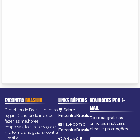
ENCONTRA
BRASILIA
LINKS RÁPIDOS
NOVIDADES POR E-
MAIL
O melhor de Brasília num só
Sobre
lugar! Dicas, onde ir, o que
EncontraBrasilia
Receba grátis as
fazer, as melhores
principais notícias,
Fale com o
empresas, locais, serviços e
dicas e promoções
EncontraBrasilia
muito mais no guia Encontra
Brasília.
ANUNCIE
: