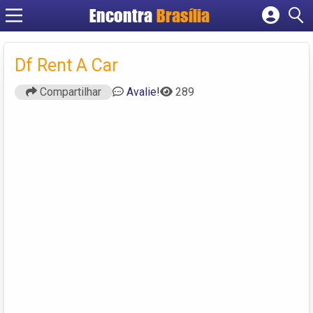
Encontra
Brasília
Cadastrar empresa
Fazer login
Df Rent A Car
Criar conta
Compartilhar
Avalie!
289