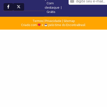
Com
destaque
|
Grátis
Termos
|
Privacidade
|
Sitemap
Criado com
e
pelo time do EncontraBrasil