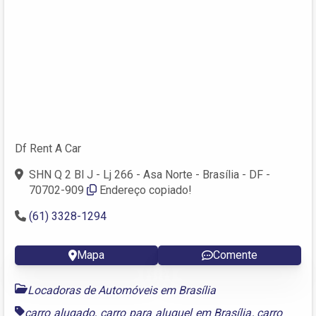
Df Rent A Car
SHN Q 2 Bl J - Lj 266 - Asa Norte - Brasília - DF -
70702-909
Endereço copiado!
(61) 3328-1294
Mapa
Comente
Locadoras de Automóveis em Brasília
carro alugado
,
carro para aluguel em Brasília
,
carro