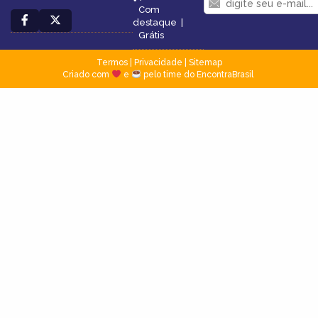
Com
destaque
|
Grátis
Termos
|
Privacidade
|
Sitemap
Criado com
e
pelo time do EncontraBrasil