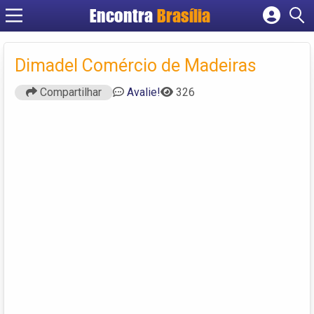
Encontra
Brasília
Cadastrar empresa
Fazer login
Dimadel Comércio de Madeiras
Criar conta
Compartilhar
Avalie!
326