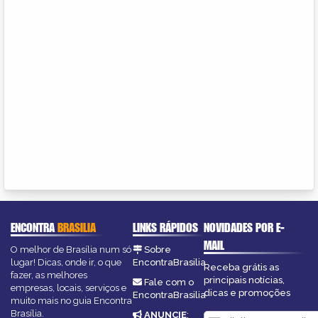
ENCONTRA
BRASILIA
LINKS RÁPIDOS
NOVIDADES POR E-
MAIL
O melhor de Brasília num só
Sobre
lugar! Dicas, onde ir, o que
EncontraBrasilia
Receba grátis as
fazer, as melhores
principais notícias,
Fale com o
empresas, locais, serviços e
dicas e promoções
EncontraBrasilia
muito mais no guia Encontra
Brasília.
ANUNCIE
: