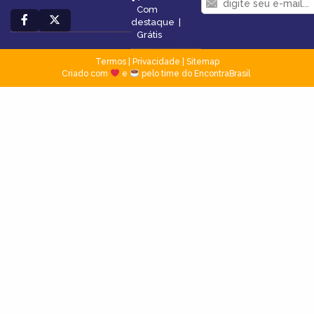
Com
destaque
|
Grátis
Termos
|
Privacidade
|
Sitemap
Criado com
e
pelo time do EncontraBrasil