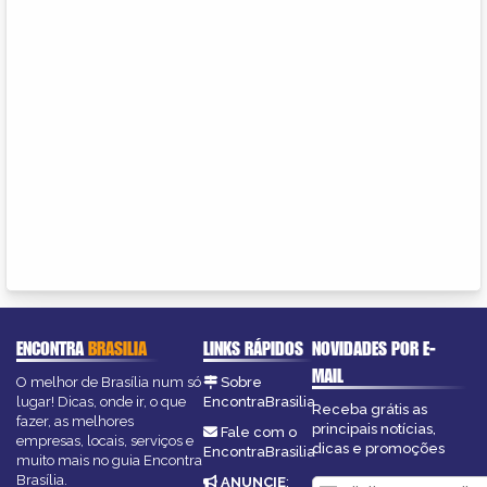
ENCONTRA
BRASILIA
LINKS RÁPIDOS
NOVIDADES POR E-
MAIL
O melhor de Brasília num só
Sobre
lugar! Dicas, onde ir, o que
EncontraBrasilia
Receba grátis as
fazer, as melhores
principais notícias,
Fale com o
empresas, locais, serviços e
dicas e promoções
EncontraBrasilia
muito mais no guia Encontra
Brasília.
ANUNCIE
: