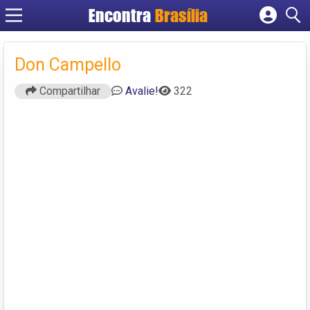
Encontra
Brasília
Cadastrar empresa
Fazer login
Don Campello
Criar conta
Compartilhar
Avalie!
322