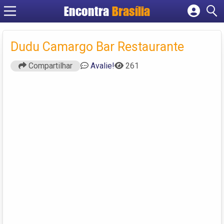
Encontra
Brasília
Cadastrar empresa
Fazer login
Dudu Camargo Bar Restaurante
Criar conta
Compartilhar
Avalie!
261