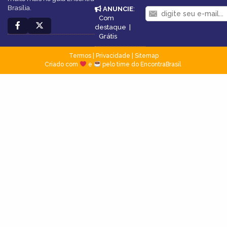
Brasília.
ANUNCIE
:
Com
destaque
|
Grátis
Termos
|
Privacidade
|
Sitemap
Criado com
e
pelo time do EncontraBrasil