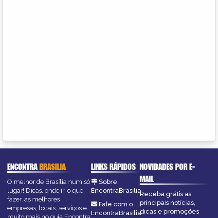
ENCONTRA
BRASILIA
LINKS RÁPIDOS
NOVIDADES POR E-
MAIL
O melhor de Brasília num só
Sobre
lugar! Dicas, onde ir, o que
EncontraBrasilia
Receba grátis as
fazer, as melhores
principais notícias,
Fale com o
empresas, locais, serviços e
dicas e promoções
EncontraBrasilia
muito mais no guia Encontra